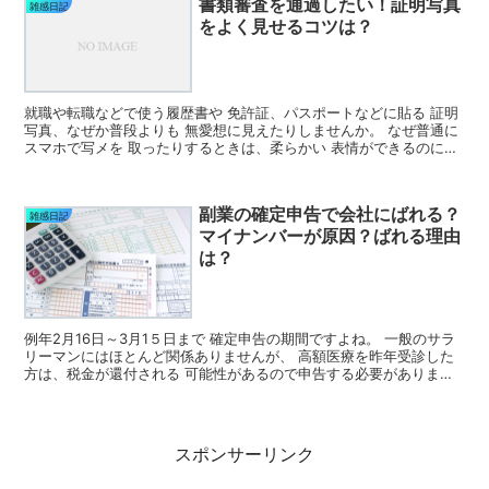
書類審査を通過したい！証明写真
雑感日記
をよく見せるコツは？
就職や転職などで使う履歴書や 免許証、パスポートなどに貼る 証明
写真、なぜか普段よりも 無愛想に見えたりしませんか。 なぜ普通に
スマホで写メを 取ったりするときは、柔らかい 表情ができるのに、
証明写真を 撮る時はなんだか強張った しまうんで...
副業の確定申告で会社にばれる？
雑感日記
マイナンバーが原因？ばれる理由
は？
例年2月16日～3月1５日まで 確定申告の期間ですよね。 一般のサラ
リーマンにはほとんど関係ありませんが、 高額医療を昨年受診した
方は、税金が還付される 可能性があるので申告する必要がありま
す。 そしてサラリーマンやOLさんの中には、 内緒...
スポンサーリンク