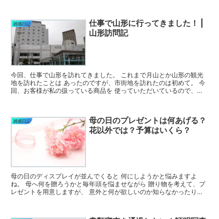
のポイントや魅力をご紹介します。 花火大会の魅力 花火...
仕事で山形に行ってきました！ |
雑感日記
山形訪問記
今回、仕事で山形を訪れてきました。 これまで月山とか山形の観光
地を訪れたことは あったのですが、市街地を訪れたのは初めて。 今
回、お客様が私の扱っている商品を 使っていただいているので、そ
の紹介と 実際に使ってみたいというお客様のところを ...
母の日のプレゼントは何あげる？
雑感日記
花以外では？予算はいくら？
母の日のディスプレイが並んでくると 何にしようかと悩みますよ
ね。 母へ何を贈ろうかと毎年頭を悩ませながら 贈り物を考えて、プ
レゼントを用意しますが、 意外と何が欲しいのか知らなかったりし
て 直前に慌ててデパートに駈け込んだりしませんか。 今...